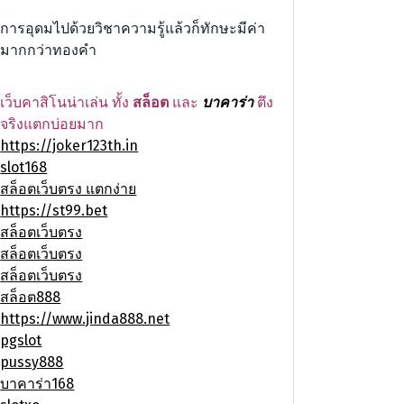
การอุดมไปด้วยวิชาความรู้แล้วก็ทักษะมีค่า
มากกว่าทองคำ
เว็บคาสิโนน่าเล่น ทั้ง
สล็อต
และ
บาคาร่า
ตึง
จริงแตกบ่อยมาก
https://joker123th.in
slot168
สล็อตเว็บตรง แตกง่าย
https://st99.bet
สล็อตเว็บตรง
สล็อตเว็บตรง
สล็อตเว็บตรง
สล็อต888
https://www.jinda888.net
pgslot
pussy888
บาคาร่า168