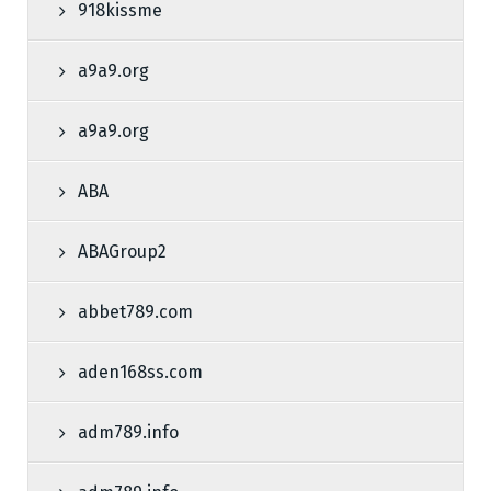
918kissme
a9a9.org
a9a9.org
ABA
ABAGroup2
abbet789.com
aden168ss.com
adm789.info