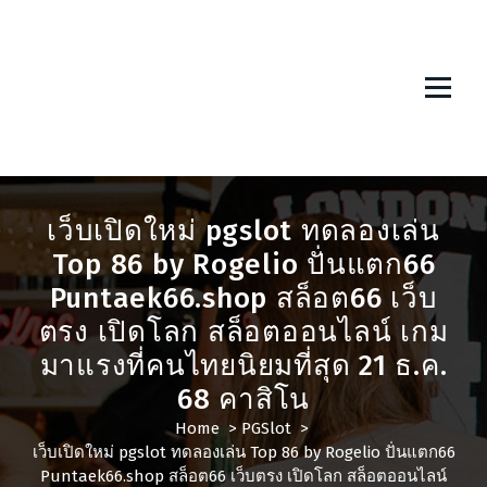
S
pablo ojeda pareja สิ่งต่าง
k
i
ๆ เกี่ยวกับความรักและ
p
ครอบครัว
t
o
https://pabloybeatriz.com เฉลิมฉลองความรัก, การผจญภัย, และช่วงเวลา
สวยงามของชีวิตที่ร่วมกัน.
c
o
n
เว็บเปิดใหม่ pgslot ทดลองเล่น
t
Top 86 by Rogelio ปั่นแตก66
e
Puntaek66.shop สล็อต66 เว็บ
n
t
ตรง เปิดโลก สล็อตออนไลน์ เกม
มาแรงที่คนไทยนิยมที่สุด 21 ธ.ค.
68 คาสิโน
Home
>
PGSlot
>
เว็บเปิดใหม่ pgslot ทดลองเล่น Top 86 by Rogelio ปั่นแตก66
Puntaek66.shop สล็อต66 เว็บตรง เปิดโลก สล็อตออนไลน์