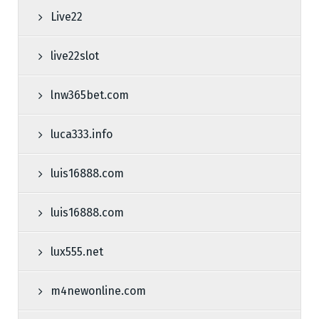
Live22
live22slot
lnw365bet.com
luca333.info
luis16888.com
luis16888.com
lux555.net
m4newonline.com