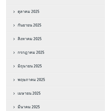
ตุลาคม 2025
กันยายน 2025
สิงหาคม 2025
กรกฎาคม 2025
มิถุนายน 2025
พฤษภาคม 2025
เมษายน 2025
มีนาคม 2025