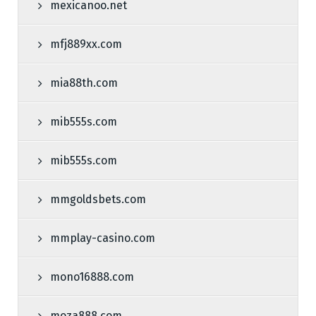
mexicanoo.net
mfj889xx.com
mia88th.com
mib555s.com
mib555s.com
mmgoldsbets.com
mmplay-casino.com
mono16888.com
moza888.com