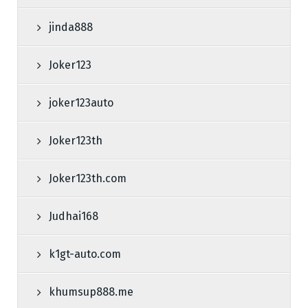
jinda888
Joker123
joker123auto
Joker123th
Joker123th.com
Judhai168
k1gt-auto.com
khumsup888.me