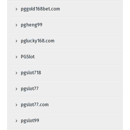
pggold168bet.com
pgheng99
pglucky168.com
PGSlot
pgslot718
pgslot77
pgslot77.com
pgslot99