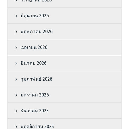
มิถุนายน 2026
พฤษภาคม 2026
เมษายน 2026
มีนาคม 2026
กุมภาพันธ์ 2026
มกราคม 2026
ธันวาคม 2025
พฤศจิกายน 2025