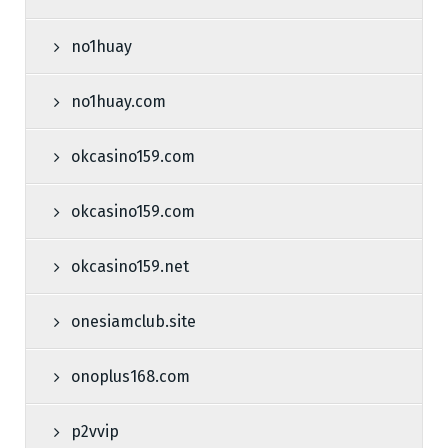
no1huay
no1huay.com
okcasino159.com
okcasino159.com
okcasino159.net
onesiamclub.site
onoplus168.com
p2vvip