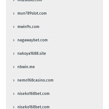
mun789slot.com
mwin9s.com
nagawaybet.com
nakoya1688.site
nbwin.me
nemo168casino.com
niseko168bet.com
niseko168bet.com