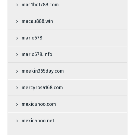
mac1bet789.com
macau888.win
mario678
mario678.info
meekin365day.com
mercyrosa168.com
mexicanoo.com
mexicanoo.net