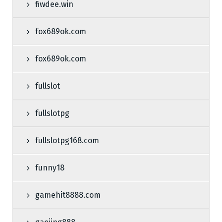
fiwdee.win
fox689ok.com
fox689ok.com
fullslot
fullslotpg
fullslotpg168.com
funny18
gamehit8888.com