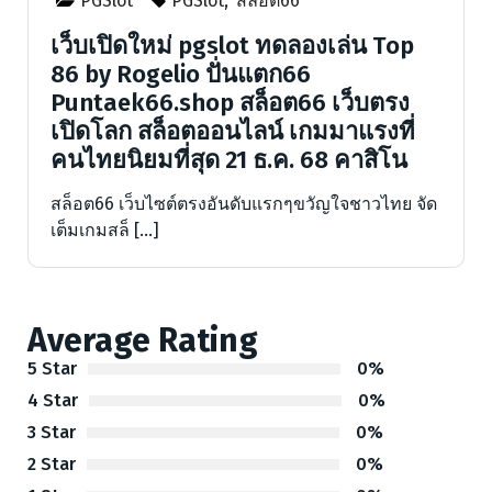
PGSlot
PGSlot
,
สล็อต66
เว็บเปิดใหม่ pgslot ทดลองเล่น Top
86 by Rogelio ปั่นแตก66
Puntaek66.shop สล็อต66 เว็บตรง
เปิดโลก สล็อตออนไลน์ เกมมาแรงที่
คนไทยนิยมที่สุด 21 ธ.ค. 68 คาสิโน
สล็อต66 เว็บไซต์ตรงอันดับแรกๆขวัญใจชาวไทย จัด
เต็มเกมสล็ […]
Average Rating
5 Star
0%
4 Star
0%
3 Star
0%
2 Star
0%