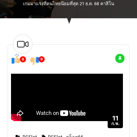
เกมมาแรงที่คนไทยนิยมที่สุด 21 ธ.ค. 68 คาสิโน
0
0
11
ก.พ.