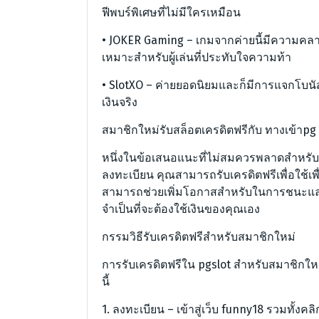
ฟีพบร์พิเศษที่ไม่มีใครเหมือน
• JOKER Gaming – เกมจากค่ายนี้มีความคล
เหมาะสำหรับผู้เล่นที่ประทับใจความท้า
• SlotXO – ค่ายยอดนิยมและก็มีการแจกโบนั
เงินจริง
สมาชิกใหม่รับสล็อตเครดิตฟรีกับ ทางเข้าpg
หนึ่งในข้อเสนอแนะที่ไม่สมควรพลาดสำหรับส
ลงทะเบียน คุณสามารถรับเครดิตฟรีเพื่อใช้เพื
สามารถช่วยเพิ่มโอกาสสำหรับในการชนะและใ
จำเป็นที่จะต้องใช้เงินของคุณเอง
กรรมวิธีรับเครดิตฟรีสำหรับสมาชิกใหม่
การรับเครดิตฟรีใน pgslot สำหรับสมาชิกใหม่ไ
นี้
1. ลงทะเบียน – เข้าสู่เว็บ funny18 รวมทั้งคล