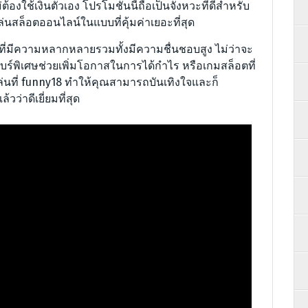
องใช้เงินตัวเอง โปรโมชั่นนี้ถือเป็นจังหวะที่ดีสำหรับ
่นสล็อตออนไลน์ในแบบที่คุ้มค่าเยอะที่สุด
ตที่มีความหลากหลายรวมทั้งมีความชื่นชอบสูง ไม่ว่าจะ
ีพบร์พิเศษช่วยเพิ่มโอกาสในการได้กำไร หรือเกมสล็อตที่
ล่นที่ funny18 ทำให้คุณสามารถบันเทิงใจและก็
ว่าดีเยี่ยมที่สุด