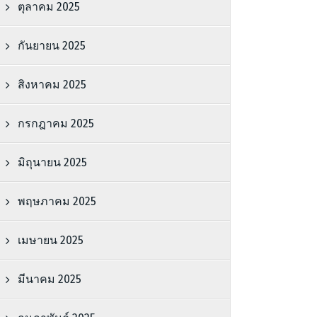
ตุลาคม 2025
กันยายน 2025
สิงหาคม 2025
กรกฎาคม 2025
มิถุนายน 2025
พฤษภาคม 2025
เมษายน 2025
มีนาคม 2025