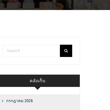
คลังเก็บ
กรกฎาคม 2026