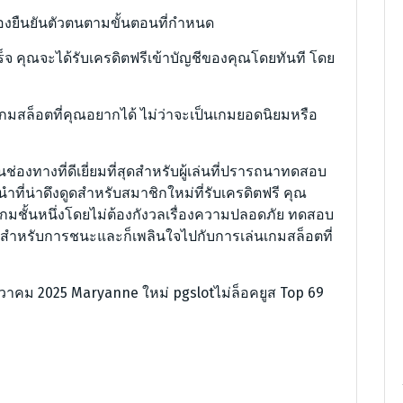
ต้องยืนยันตัวตนตามขั้นตอนที่กำหนด
ร็จ คุณจะได้รับเครดิตฟรีเข้าบัญชีของคุณโดยทันที โดย
กมสล็อตที่คุณอยากได้ ไม่ว่าจะเป็นเกมยอดนิยมหรือ
่องทางที่ดีเยี่ยมที่สุดสำหรับผู้เล่นที่ปรารถนาทดสอบ
ที่น่าดึงดูดสำหรับสมาชิกใหม่ที่รับเครดิตฟรี คุณ
มชั้นหนึ่งโดยไม่ต้องกังวลเรื่องความปลอดภัย ทดสอบ
กาสสำหรับการชนะและก็เพลินใจไปกับการเล่นเกมสล็อตที่
ันวาคม 2025 Maryanne ใหม่ pgslotไม่ล็อคยูส Top 69