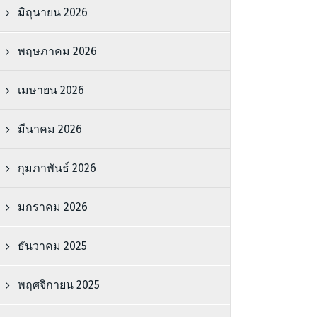
มิถุนายน 2026
พฤษภาคม 2026
เมษายน 2026
มีนาคม 2026
กุมภาพันธ์ 2026
มกราคม 2026
ธันวาคม 2025
พฤศจิกายน 2025