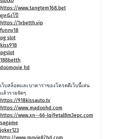
slotxo
https://www.tangtem168.bet
ดูหนังโป๊
https://1xbetth.vip
funny18
pg slot
kiss918
pgslot
188betth
doomovie hd
เว็บสล็อตและบาคาร่าของโครตดีเว็บนี้เล่น
แล้วรวยจัดๆ
https://918kissauto.tv
https://www.madoohd.com
https://www.xn--66-lqi9etal8m3epc.com
sagame
joker123
http://www.movie87hd.com