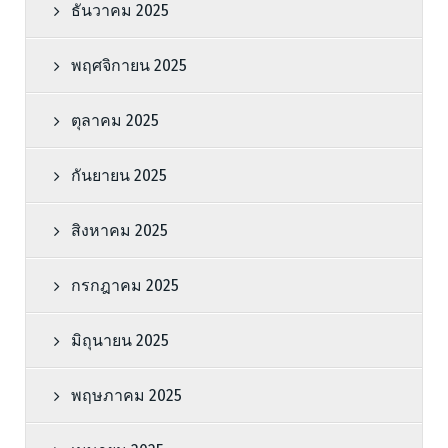
ธันวาคม 2025
พฤศจิกายน 2025
ตุลาคม 2025
กันยายน 2025
สิงหาคม 2025
กรกฎาคม 2025
มิถุนายน 2025
พฤษภาคม 2025