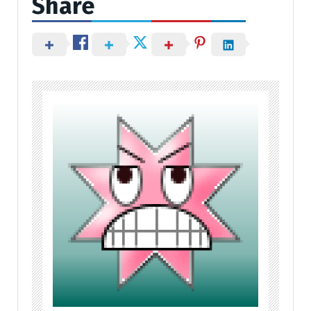
Share