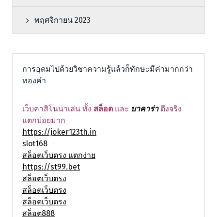
พฤศจิกายน 2023
การอุดมไปด้วยวิชาความรู้แล้วก็ทักษะมีค่ามากกว่า
ทองคำ
เว็บคาสิโนน่าเล่น ทั้ง
สล็อต
และ
บาคาร่า
ตึงจริง
แตกบ่อยมาก
https://joker123th.in
slot168
สล็อตเว็บตรง แตกง่าย
https://st99.bet
สล็อตเว็บตรง
สล็อตเว็บตรง
สล็อตเว็บตรง
สล็อต888