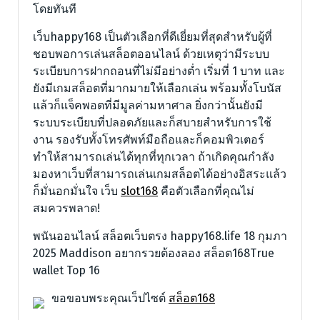
โดยทันที
เว็บhappy168 เป็นตัวเลือกที่ดีเยี่ยมที่สุดสำหรับผู้ที่
ชอบพอการเล่นสล็อตออนไลน์ ด้วยเหตุว่ามีระบบ
ระเบียบการฝากถอนที่ไม่มีอย่างต่ำ เริ่มที่ 1 บาท และ
ยังมีเกมสล็อตที่มากมายให้เลือกเล่น พร้อมทั้งโบนัส
แล้วก็แจ็คพอตที่มีมูลค่ามหาศาล ยิ่งกว่านั้นยังมี
ระบบระเบียบที่ปลอดภัยและก็สบายสำหรับการใช้
งาน รองรับทั้งโทรศัพท์มือถือและก็คอมพิวเตอร์
ทำให้สามารถเล่นได้ทุกที่ทุกเวลา ถ้าเกิดคุณกำลัง
มองหาเว็บที่สามารถเล่นเกมสล็อตได้อย่างอิสระแล้ว
ก็มั่นอกมั่นใจ เว็บ
slot168
คือตัวเลือกที่คุณไม่
สมควรพลาด!
พนันออนไลน์ สล็อตเว็บตรง happy168.life 18 กุมภา
2025 Maddison อยากรวยต้องลอง สล็อต168True
wallet Top 16
ขอขอบพระคุณเว็ปไซต์
สล็อต168