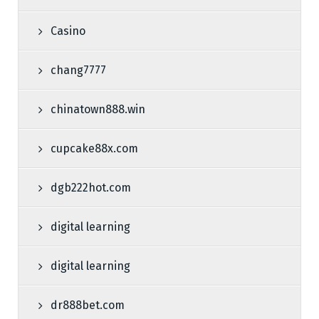
Casino
chang7777
chinatown888.win
cupcake88x.com
dgb222hot.com
digital learning
digital learning
dr888bet.com