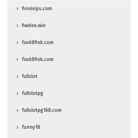
finnivips.com
fiwdee.win
fox689ok.com
fox689ok.com
fullslot
fullslotpg
fullslotpg168.com
funny18