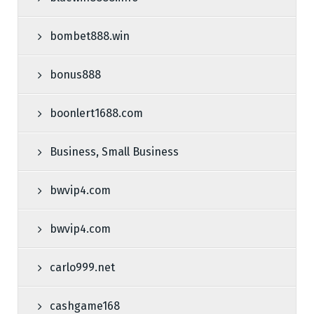
bombet888.win
bonus888
boonlert1688.com
Business, Small Business
bwvip4.com
bwvip4.com
carlo999.net
cashgame168