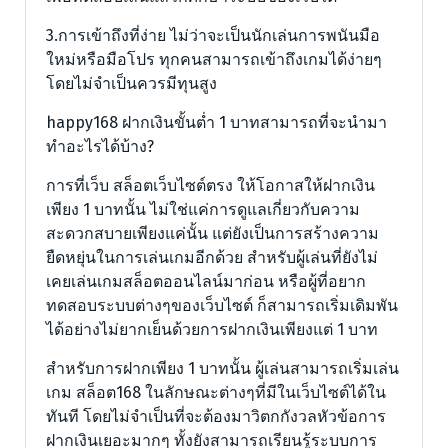
3.การเข้าถึงที่ง่าย ไม่ว่าจะเป็นนักเล่นการพนันมือ
ใหม่หรือมือโปร ทุกคนสามารถเข้าถึงเกมได้ง่ายๆ
โดยไม่จำเป็นควรมีทุนสูง
happy168 ฝากเงินขั้นต่ำ 1 บาทสามารถที่จะนำมา
ทำอะไรได้บ้าง?
การที่เว็บ สล็อตเว็บไซต์ตรง ให้โอกาสให้ฝากเงิน
เพียง 1 บาทนั้น ไม่ใช่แค่การดูแลเกี่ยวกับความ
สะดวกสบายเพียงแค่นั้น แต่ยังเป็นการสร้างความ
ยืดหยุ่นในการเล่นเกมอีกด้วย สำหรับผู้เล่นที่ยังไม่
เคยเล่นเกมสล็อตออนไลน์มาก่อน หรือผู้ที่อยาก
ทดสอบระบบต่างๆของเว็บไซต์ ก็สามารถเริ่มเดิมพัน
ได้อย่างไม่ยากเย็นด้วยการฝากเงินเพียงแต่ 1 บาท
สำหรับการฝากเพียง 1 บาทนั้น ผู้เล่นสามารถเริ่มเล่น
เกม สล็อต168 ในลักษณะต่างๆที่มีในเว็บไซต์ได้ใน
ทันที โดยไม่จำเป็นที่จะต้องมาวิตกกังวลหัวข้อการ
ฝากเงินเยอะมากๆ ทั้งยังสามารถเรียนรู้ระบบการ