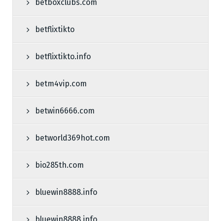
betboxclubs.com
betflixtikto
betflixtikto.info
betm4vip.com
betwin6666.com
betworld369hot.com
bio285th.com
bluewin8888.info
bluewin8888.info