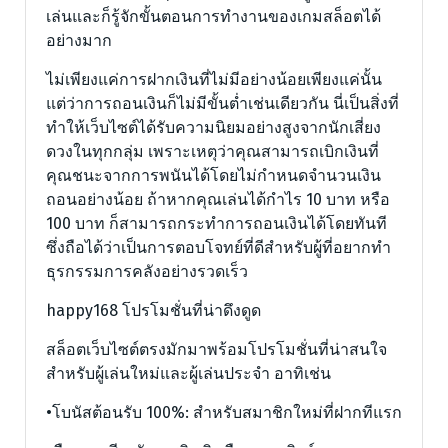
เล่นและก็รู้จักขั้นตอนการทำงานของเกมสล็อตได้
อย่างมาก
ไม่เพียงแค่การฝากเงินที่ไม่มีอย่างน้อยเพียงแค่นั้น
แต่ว่าการถอนเงินก็ไม่มีขั้นต่ำเช่นเดียวกัน นี่เป็นสิ่งที่
ทำให้เว็บไซต์ได้รับความนิยมอย่างสูงจากนักเสี่ยง
ดวงในทุกกลุ่ม เพราะเหตุว่าคุณสามารถเบิกเงินที่
คุณชนะจากการพนันได้โดยไม่กำหนดจำนวนเงิน
ถอนอย่างน้อย ถ้าหากคุณเล่นได้กำไร 10 บาท หรือ
100 บาท ก็สามารถกระทำการถอนเงินได้โดยทันที
ซึ่งถือได้ว่าเป็นการตอบโจทย์ที่ดีสำหรับผู้ที่อยากทำ
ธุรกรรมการคลังอย่างรวดเร็ว
happy168 โปรโมชั่นที่น่าดึงดูด
สล็อตเว็บไซต์ตรงมักมาพร้อมโปรโมชั่นที่น่าสนใจ
สำหรับผู้เล่นใหม่และผู้เล่นประจำ อาทิเช่น
•โบนัสต้อนรับ 100%: สำหรับสมาชิกใหม่ที่ฝากทีแรก