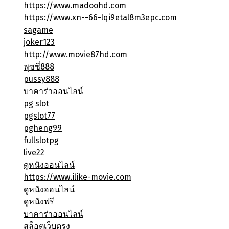
https://www.madoohd.com
https://www.xn--66-lqi9etal8m3epc.com
sagame
joker123
http://www.movie87hd.com
พุซซี่888
pussy888
บาคาร่าออนไลน์
pg slot
pgslot77
pgheng99
fullslotpg
live22
ดูหนังออนไลน์
https://www.ilike-movie.com
ดูหนังออนไลน์
ดูหนังฟรี
บาคาร่าออนไลน์
สล็อตเว็บตรง