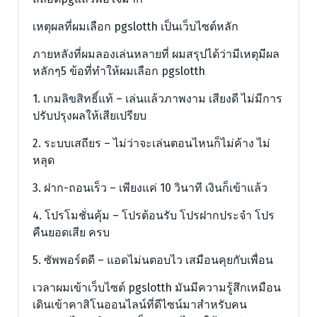
เหตุผลที่ผมเลือก pgslotth เป็นเว็บไซต์หลัก
ภายหลังที่ผมลองเล่นหลายที่ ผมสรุปได้ว่ามีเหตุมีผล
หลักๆ5 ข้อที่ทำให้ผมเลือก pgslotth
1. เกมลิขสิทธิ์แท้ – เล่นแล้วภาพงาม เสียงดี ไม่มีการ
ปรับปรุงผลให้เสียเปรียบ
2. ระบบเสถียร – ไม่ว่าจะเล่นตอนไหนก็ไม่ค้าง ไม่
หลุด
3. ฝาก-ถอนเร็ว – เพียงแค่ 10 วินาที เงินก็เข้าแล้ว
4. โปรโมชั่นคุ้ม – โปรต้อนรับ โปรฝากประจำ โปร
คืนยอดเสีย ครบ
5. ซัพพอร์ตดี – แอดไม่นตอบไว เสมือนคุยกับเพื่อน
เวลาผมเข้าเว็บไซต์ pgslotth มันมีความรู้สึกเหมือน
เดินเข้าคาสิโนออนไลน์ที่ดีไซน์มาสำหรับคน