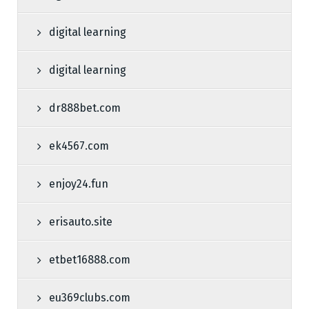
digital learning
digital learning
dr888bet.com
ek4567.com
enjoy24.fun
erisauto.site
etbet16888.com
eu369clubs.com