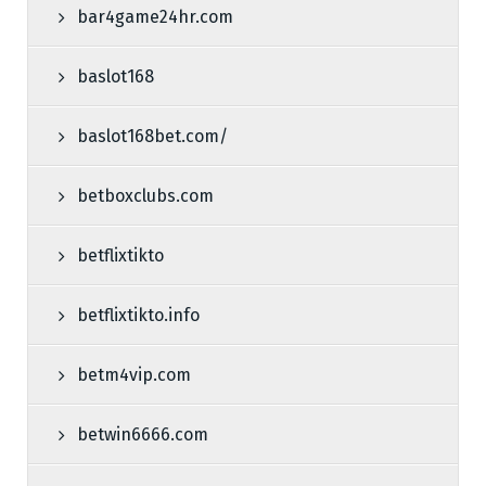
bar4game24hr.com
baslot168
baslot168bet.com/
betboxclubs.com
betflixtikto
betflixtikto.info
betm4vip.com
betwin6666.com