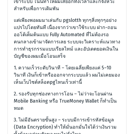
เข้าระบบ โน่นทำให้ผมเสียอีกทั้งเวลาและก็จังหวะ
สำหรับเพื่อการเดิมพัน
แต่เพียงพอผมมาเล่นกับ pgslotth ทุกๆสิ่งทุกๆอย่าง
แปรไปโดยทันที เนื่องจากว่าเขาใช้ระบบ ฝาก-ถอน
ออโต้เต็มต้นแบบ Fully Automated ที่ไม่ต้องรอ
คนกลางเข้ามาจัดการเลย ระบบจะวิเคราะห์แนวทาง
การทำธุรกรรมแบบเรียลไทม์ และอัปเดตยอดเงินใน
บัญชีของผมเมื่อโอนเสร็จ
1. ความเร็วระดับวินาที – โดยเฉลี่ยเพียงแค่ 5–10
วินาที เงินก็เข้าหรือออกจากระบบแล้ว ผมไม่เคยมอง
เห็นเว็บไซต์สล็อตpgไหนเร็วเท่านี้
2. รองรับทุกช่องทางการโอน – ไม่ว่าจะโอนผ่าน
Mobile Banking หรือ TrueMoney Wallet ก็ทำเป็น
หมด
3. ไม่มีอันตรายขั้นสูง – ระบบมีการเข้ารหัสข้อมูล
(Data Encryption) ทำให้มั่นอกมั่นใจได้ว่าเงินรวม