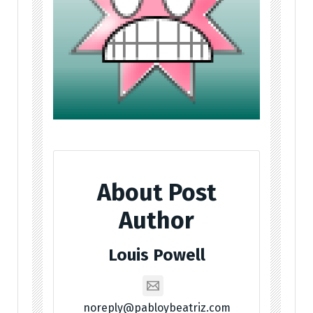
About Post
Author
Louis Powell
noreply@pabloybeatriz.com