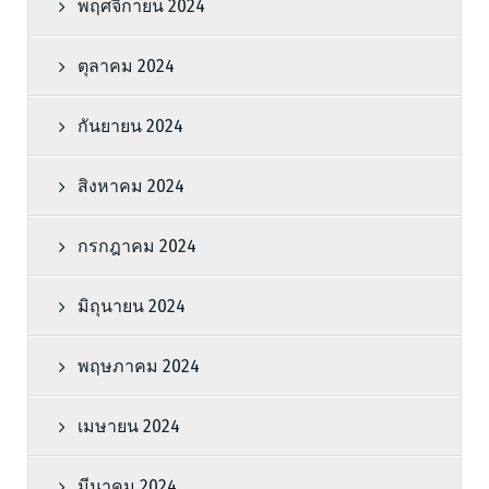
พฤศจิกายน 2024
ตุลาคม 2024
กันยายน 2024
สิงหาคม 2024
กรกฎาคม 2024
มิถุนายน 2024
พฤษภาคม 2024
เมษายน 2024
มีนาคม 2024