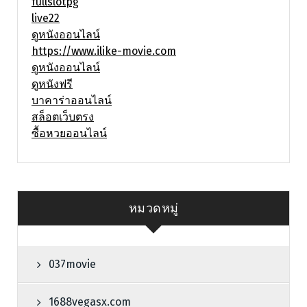
fullslotpg
live22
ดูหนังออนไลน์
https://www.ilike-movie.com
ดูหนังออนไลน์
ดูหนังฟรี
บาคาร่าออนไลน์
สล็อตเว็บตรง
ซื้อหวยออนไลน์
หมวดหมู่
037movie
1688vegasx.com