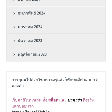
กุมภาพันธ์ 2024
มกราคม 2024
ธันวาคม 2023
พฤศจิกายน 2023
การอุดมไปด้วยวิชาความรู้แล้วก็ทักษะมีค่ามากกว่า
ทองคำ
เว็บคาสิโนน่าเล่น ทั้ง
สล็อต
และ
บาคาร่า
ตึงจริง
แตกบ่อยมาก