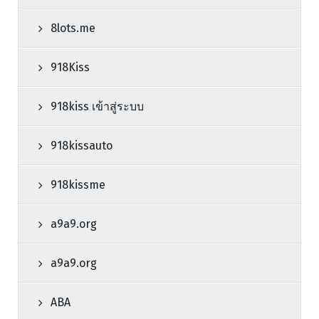
8lots.me
918Kiss
918kiss เข้าสู่ระบบ
918kissauto
918kissme
a9a9.org
a9a9.org
ABA