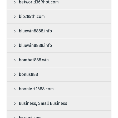
betworld369hot.com
bio285th.com
bluewin8888.info
bluewin8888.info
bombet888.win
bonus888
boonlert1688.com
Business, Small Business
bwvip4.com