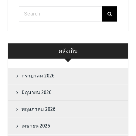
คลังเก็บ
กรกฎาคม 2026
มิถุนายน 2026
พฤษภาคม 2026
เมษายน 2026