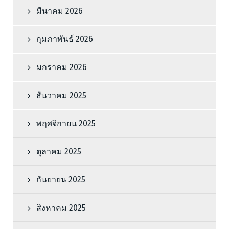
มีนาคม 2026
กุมภาพันธ์ 2026
มกราคม 2026
ธันวาคม 2025
พฤศจิกายน 2025
ตุลาคม 2025
กันยายน 2025
สิงหาคม 2025