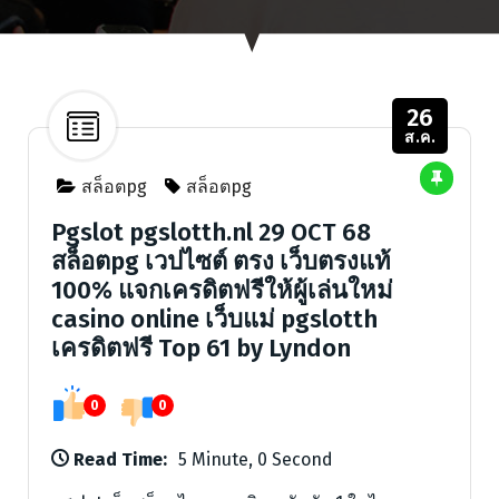
26
ส.ค.
สล็อตpg
สล็อตpg
Pgslot pgslotth.nl 29 OCT 68
สล็อตpg เวปไซต์ ตรง เว็บตรงแท้
100% แจกเครดิตฟรีให้ผู้เล่นใหม่
casino online เว็บแม่ pgslotth
เครดิตฟรี Top 61 by Lyndon
0
0
Read Time:
5 Minute, 0 Second