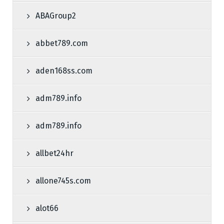
ABAGroup2
abbet789.com
aden168ss.com
adm789.info
adm789.info
allbet24hr
allone745s.com
alot66