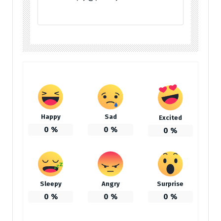
Happy
Sad
Excited
0
%
0
%
0
%
Sleepy
Angry
Surprise
0
%
0
%
0
%