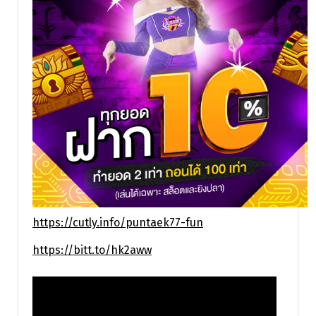
https://cutly.info/puntaek77-fun
https://bitt.to/hk2aww