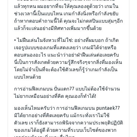
แล้วทุกหน ผมอยากที่จะให้คุณลองดูด้วยว่า เกมใน
ช่วงเวลานี้เป็นแบบไหน เกมกำลังนิ่งหรือกำลังขยับ
ถ้าหากตอบคำถามนี้ได้ คุณจะไม่กดสปินแบบสุ่มๆอีก
แล้วก็จะเล่นอย่างมีทิศทางเพิ่มมากขึ้นด้วย
• ไม่ฝืนเล่นในจังหวะที่ไม่ใช่: อย่างที่ผมบอก ถ้าเกิด
เจอรูปแบบของเกมที่แสดงเลยว่า เกมมิได้จ่ายหรือ
ตอบสนองอะไร แนะนำว่าอย่าฝ่าฝืนเล่นต่อเลยครับ
นี่เป็นการสังเกตด้วยความรู้สึกจริงๆจากสิ่งที่มองเห็น
โดยไม่จำเป็นที่จะต้องใช้ตัวเลขก็รู้ว่าเกมกำลังเป็น
แบบไหนด้วย
การอ่านฟีลเกมบน ปั่นแตก77 แบบไม่ต้องใช้จำนวน
ไม่ยากเหมือนอย่างที่คิด คุณเองก็ทำได้!
มองเห็นไหมครับว่า การอ่านฟีลเกมบน puntaek77
มิได้ยากอย่างที่คิดเลยครับ แม้กระทั่งเราไม่ใช้
ตัวเลข เราก็ยังสามารถพินิจจากความประพฤติปฏิบัติ
ของเกมได้อยู่ดี ด้วยความที่ระบบเว็บไซต์ของพวก