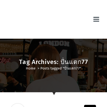
S
pablo ojeda pareja สิ่งต่าง
k
i
ๆ เกี่ยวกับความรักและ
p
ครอบครัว
t
o
https://pabloybeatriz.com เฉลิมฉลองความรัก, การผจญภัย, และช่วงเวลา
สวยงามของชีวิตที่ร่วมกัน.
c
o
n
t
e
Tag Archives: ปั่นแตก77
n
Home
>
Posts tagged "ปั่นแตก77"
t