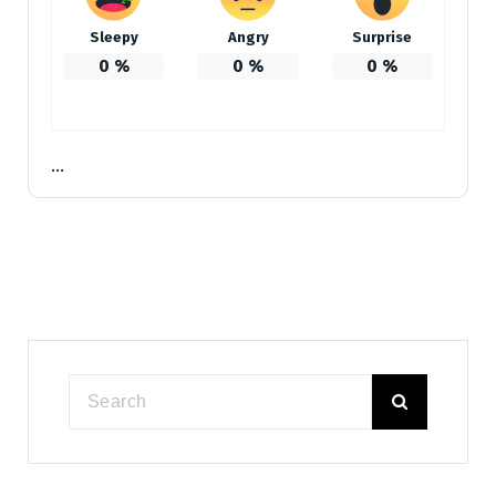
Sleepy
Angry
Surprise
0
%
0
%
0
%
…