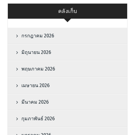
คลังเก็บ
กรกฎาคม 2026
มิถุนายน 2026
พฤษภาคม 2026
เมษายน 2026
มีนาคม 2026
กุมภาพันธ์ 2026