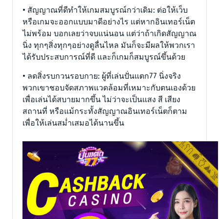
• สัญญาณที่ดีทำให้เกมสมบูรณ์กว่าเดิม: ต่อให้เว็บ
หรือเกมจะออกแบบมาดีอย่างไร แต่หากอินเทอร์เน็ต
ไม่พร้อม บอกเลยว่าจบแน่นอน แต่ว่าถ้าเกิดสัญญาณ
นิ่ง ทุกๆสิ่งทุกๆอย่างดูลื่นไหล มันก็จะมีผลให้พวกเรา
ได้รับประสบการณ์ที่ดี และก็เกมก็สมบูรณ์ขึ้นด้วย
• ลดสิ่งรบกวนรอบกาย: ผู้ที่เล่นปั่นแตก77 นิ่งจริง
พวกเขาชอบจัดสภาพแวดล้อมที่เหมาะกับตนเองด้วย
เพื่อเล่นได้สบายมากขึ้น ไม่ว่าจะเป็นแสง สี เสียง
สถานที่ หรือแม้กระทั้งสัญญาณอินเทอร์เน็ตก็ตาม
เพื่อให้เล่นสม่ำเสมอได้นานขึ้น