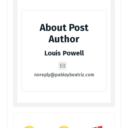
About Post
Author
Louis Powell
noreply@pabloybeatriz.com