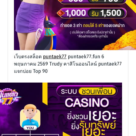
เว็บตรงสล็อต
puntaek77
puntaek77.fun 6
พฤษภาคม 2569 Trudy คาสิโนออนไลน์ puntaek77
แจกบ่อย Top 90